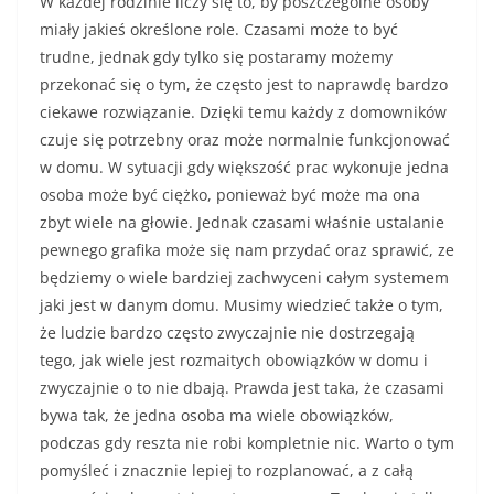
W każdej rodzinie liczy się to, by poszczególne osoby
miały jakieś określone role. Czasami może to być
trudne, jednak gdy tylko się postaramy możemy
przekonać się o tym, że często jest to naprawdę bardzo
ciekawe rozwiązanie. Dzięki temu każdy z domowników
czuje się potrzebny oraz może normalnie funkcjonować
w domu. W sytuacji gdy większość prac wykonuje jedna
osoba może być ciężko, ponieważ być może ma ona
zbyt wiele na głowie. Jednak czasami właśnie ustalanie
pewnego grafika może się nam przydać oraz sprawić, ze
będziemy o wiele bardziej zachwyceni całym systemem
jaki jest w danym domu. Musimy wiedzieć także o tym,
że ludzie bardzo często zwyczajnie nie dostrzegają
tego, jak wiele jest rozmaitych obowiązków w domu i
zwyczajnie o to nie dbają. Prawda jest taka, że czasami
bywa tak, że jedna osoba ma wiele obowiązków,
podczas gdy reszta nie robi kompletnie nic. Warto o tym
pomyśleć i znacznie lepiej to rozplanować, a z całą