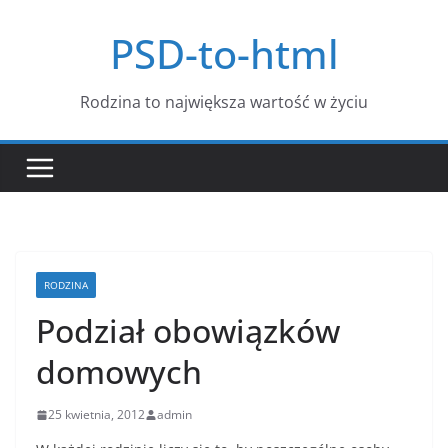
Przejdź
PSD-to-html
do
treści
Rodzina to największa wartość w życiu
RODZINA
Podział obowiązków
domowych
25 kwietnia, 2012
admin