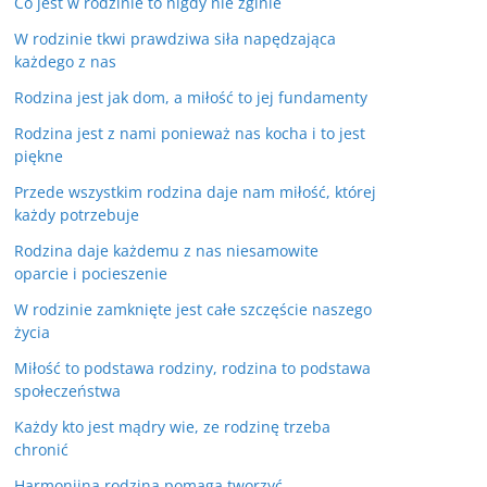
Co jest w rodzinie to nigdy nie zginie
W rodzinie tkwi prawdziwa siła napędzająca
każdego z nas
Rodzina jest jak dom, a miłość to jej fundamenty
Rodzina jest z nami ponieważ nas kocha i to jest
piękne
Przede wszystkim rodzina daje nam miłość, której
każdy potrzebuje
Rodzina daje każdemu z nas niesamowite
oparcie i pocieszenie
W rodzinie zamknięte jest całe szczęście naszego
życia
Miłość to podstawa rodziny, rodzina to podstawa
społeczeństwa
Każdy kto jest mądry wie, ze rodzinę trzeba
chronić
Harmonijna rodzina pomaga tworzyć