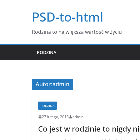
Przejdź
PSD-to-html
do
treści
Rodzina to największa wartość w życiu
RODZINA
Autor:
admin
RODZINA
27 lutego, 2013
admin
Co jest w rodzinie to nigdy ni