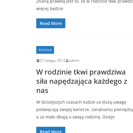
Znaną prawdą jest to, że w rodzinie tkwi prawdz
więcej będzie
Read More
RODZINA
27 lutego, 2013
admin
W rodzinie tkwi prawdziwa
siła napędzająca każdego z
nas
W dzisiejszych czasach ludzie za dużą uwagę
poświęcają swojej karierze, zarabianiu pieniędz
a za mało dbają o swoją rodzinę. Dzieje
Read More