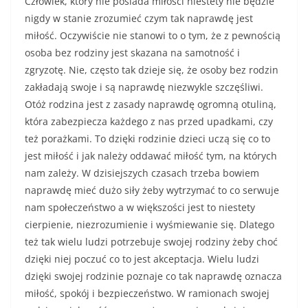
Człowiek, który nie posiada miłości niestety nie będzie
nigdy w stanie zrozumieć czym tak naprawdę jest
miłość. Oczywiście nie stanowi to o tym, że z pewnością
osoba bez rodziny jest skazana na samotność i
zgryzotę. Nie, często tak dzieje się, że osoby bez rodzin
zakładają swoje i są naprawdę niezwykle szczęśliwi.
Otóż rodzina jest z zasady naprawdę ogromną otuliną,
która zabezpiecza każdego z nas przed upadkami, czy
też porażkami. To dzięki rodzinie dzieci uczą się co to
jest miłość i jak należy oddawać miłość tym, na których
nam zależy. W dzisiejszych czasach trzeba bowiem
naprawdę mieć dużo siły żeby wytrzymać to co serwuje
nam społeczeństwo a w większości jest to niestety
cierpienie, niezrozumienie i wyśmiewanie się. Dlatego
też tak wielu ludzi potrzebuje swojej rodziny żeby choć
dzięki niej poczuć co to jest akceptacja. Wielu ludzi
dzięki swojej rodzinie poznaje co tak naprawdę oznacza
miłość, spokój i bezpieczeństwo. W ramionach swojej