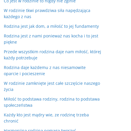
Co jest w rodzinie to nigdy nie zginie
W rodzinie tkwi prawdziwa siła napędzająca
każdego z nas
Rodzina jest jak dom, a miłość to jej fundamenty
Rodzina jest z nami ponieważ nas kocha i to jest
piękne
Przede wszystkim rodzina daje nam miłość, której
każdy potrzebuje
Rodzina daje każdemu z nas niesamowite
oparcie i pocieszenie
W rodzinie zamknięte jest całe szczęście naszego
życia
Miłość to podstawa rodziny, rodzina to podstawa
społeczeństwa
Każdy kto jest mądry wie, ze rodzinę trzeba
chronić
Harmonijna rodzina pomaga tworzyć